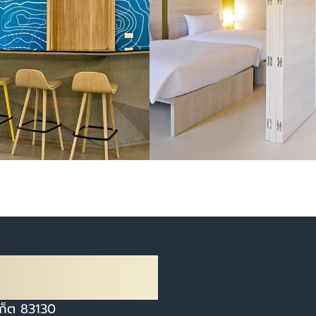
ก็ต 83130​