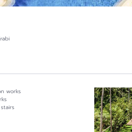
rabi
on works
rks
 stairs