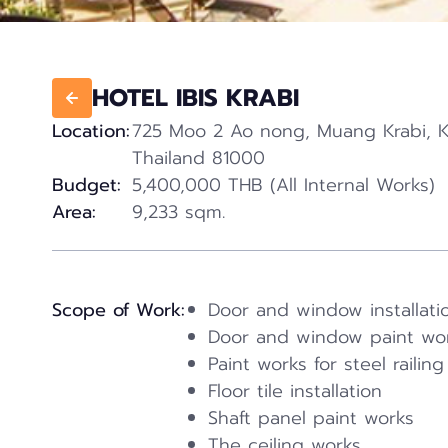
HOTEL IBIS KRABI
Location:
725 Moo 2 Ao nong, Muang Krabi, K
Thailand 81000
Budget:
5,400,000 THB (All Internal Works)
Area:
9,233 sqm.
Scope of Work:
Door and window installati
Door and window paint wo
Paint works for steel railing
Floor tile installation
Shaft panel paint works
The ceiling works