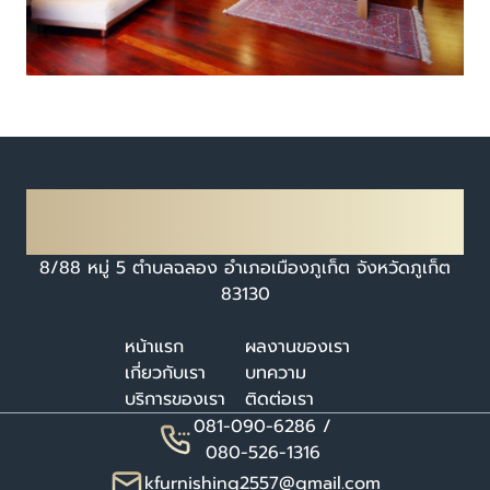
K FURNISHING CO., LTD.
บริษัท เค เฟอร์นิชชิ่ง จำกัด
8/88 หมู่ 5 ตำบลฉลอง อำเภอเมืองภูเก็ต จังหวัดภูเก็ต
83130​
หน้าแรก
ผลงานของเรา
เกี่ยวกับเรา
บทความ
บริการของเรา
ติดต่อเรา
081-090-6286 /
080-526-1316
kfurnishing2557@gmail.com